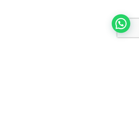
Contacte-nos
Entre em contacto connosco através
de qualquer um dos meios
disponibilizados de seguida:
Praça General Humberto Delgado, nº
267, piso SL, sala 10 | 4000-288 Porto